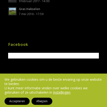
9 februari 2017 - 14:00
Gras Hakselen
7 mei 2016 - 17:59
Facebook
We gebruiken cookies om u de beste ervaring op onze website
te bieden.
Alle rechten voorbehouden | Copyright © 2024
U kunt meer informatie vinden over welke cookies we
Loonbedrijf Vinkega | Webdesign Gerealiseerd
gebruiken of ze uitschakelen in
Instellingen
door
Webdesign Meppel
Accepteren
Afwijzen
Home
Diensten
Over ons
Galerij
Nieuws
Contact
AVG | ePrivacy Verklaring