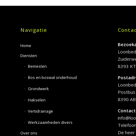
Navigatie
Conta
Bezoek
Home
Loonbedr
Diensten
Zuiderw
8393 KT
Bemesten
Postadr
Bos en boswal onderhoud
Loonbedr
Grondwerk
Postbus
8390 AB
Hakselen
Contact
Vertidrainage
info@loo
Werkzaamheden divers
Telefoon
De heer 
Over ons