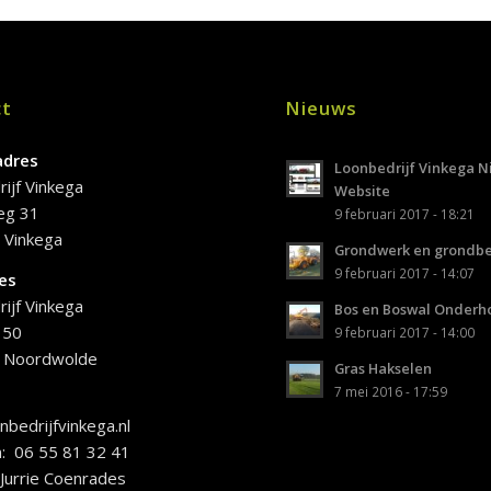
ct
Nieuws
adres
Loonbedrijf Vinkega 
ijf Vinkega
Website
eg 31
9 februari 2017 - 18:21
 Vinkega
Grondwerk en grondb
9 februari 2017 - 14:07
es
ijf Vinkega
Bos en Boswal Onderh
 50
9 februari 2017 - 14:00
 Noordwolde
Gras Hakselen
7 mei 2016 - 17:59
nbedrijfvinkega.nl
: 06 55 81 32 41
Jurrie Coenrades