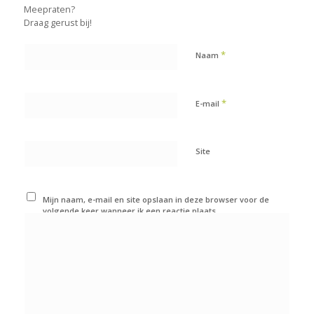
Meepraten?
Draag gerust bij!
*
Naam
*
E-mail
Site
Mijn naam, e-mail en site opslaan in deze browser voor de
volgende keer wanneer ik een reactie plaats.