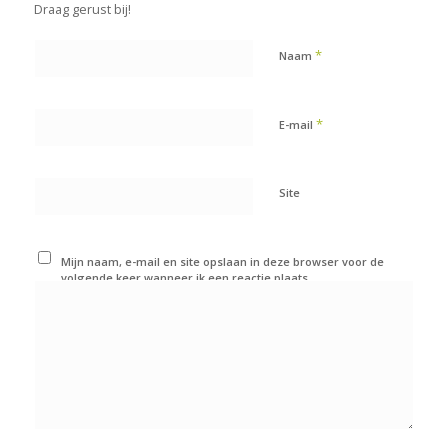
Draag gerust bij!
*
Naam
*
E-mail
Site
Mijn naam, e-mail en site opslaan in deze browser voor de
volgende keer wanneer ik een reactie plaats.