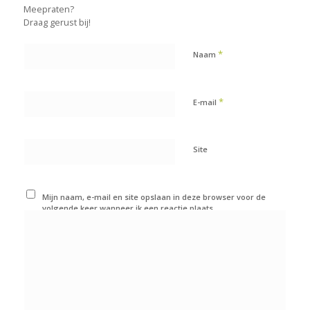
Meepraten?
Draag gerust bij!
*
Naam
*
E-mail
Site
Mijn naam, e-mail en site opslaan in deze browser voor de
volgende keer wanneer ik een reactie plaats.