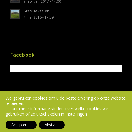
9 februari 2017 - 14:00
Gras Hakselen
7 mei 2016 - 17:59
Facebook
We gebruiken cookies om u de beste ervaring op onze website
te bieden.
Alle rechten voorbehouden | Copyright © 2024
U kunt meer informatie vinden over welke cookies we
Loonbedrijf Vinkega | Webdesign Gerealiseerd
gebruiken of ze uitschakelen in
Instellingen
door
Webdesign Meppel
Accepteren
Afwijzen
Home
Diensten
Over ons
Galerij
Nieuws
Contact
AVG | ePrivacy Verklaring