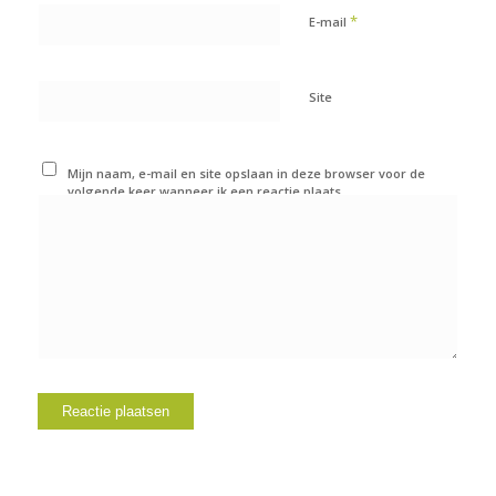
*
E-mail
Site
Mijn naam, e-mail en site opslaan in deze browser voor de
volgende keer wanneer ik een reactie plaats.